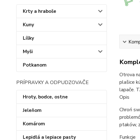
Krty a hraboše
Kuny
Líšky
Kompl
Myši
Komple
Potkanom
Otrova na
plašice k
PRÍPRAVKY A ODPUDZOVAČE
lapače. 
Hroty, bodce, ostne
Opis
Chroń sw
Jeleňom
problemów
Komárom
ptaków, 
Funkcje
Lepidlá a lepiace pasty