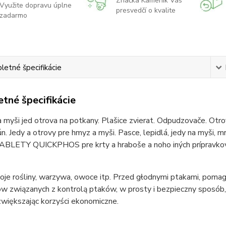
Značka Kameník Vás
Využite dopravu úplne
presvedčí o kvalite
zadarmo
etné špecifikácie
tné špecifikácie
 myši jed otrova na potkany. Plašice zvierat. Odpudzovače. Otrova
ún. Jedy a otrovy pre hmyz a myši. Pasce, lepidlá, jedy na myši, m
TABLETY QUICKPHOS pre krty a hraboše a noho iných prípravkov 
oje rośliny, warzywa, owoce itp. Przed głodnymi ptakami, pom
 związanych z kontrolą ptaków, w prosty i bezpieczny sposób, 
zwiększając korzyści ekonomiczne.