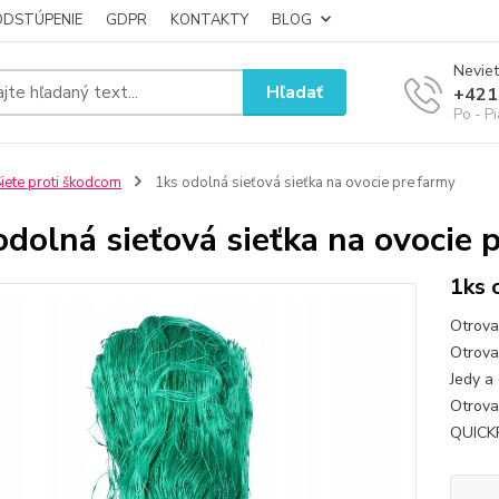
ODSTÚPENIE
GDPR
KONTAKTY
BLOG
Neviet
Hľadať
+421
Po - P
iete proti škodcom
1ks odolná sieťová sieťka na ovocie pre farmy
odolná sieťová sieťka na ovocie 
1ks 
Otrova
Otrova 
Jedy a 
Otrova
QUICKP