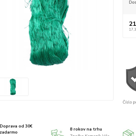
Dos
21
17,3
Číslo p
Doprava od 30€
8 rokov na trhu
zadarmo