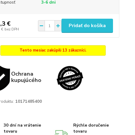
tupnosť
3-6 dni
,3 €
Pridať do košíka
 €
bez DPH
Tento mesiac zakúpili 13 zákazníci.
Ochrana
kupujúcého
roduktu:
10171485400
30 dní na vrátenie
Rýchle doručenie
tovaru
tovaru