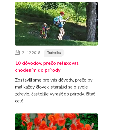
21.12.2018
Turistika
10 dôvodov, prečo relaxovať
chodením do prírody
Zostavili sme pre vás dôvody, prečo by
mal každý človek, starajúci sa o svoje
zdravie, častejšie vyraziť do prírody.
čítať
celé