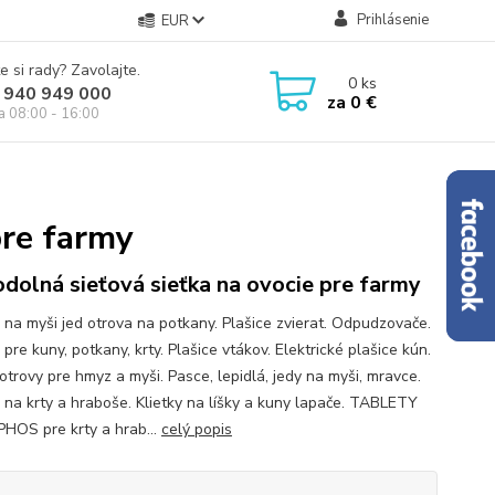
Prihlásenie
EUR
e si rady? Zavolajte.
0
ks
 940 949 000
za
0 €
ia 08:00 - 16:00
pre farmy
odolná sieťová sieťka na ovocie pre farmy
 na myši jed otrova na potkany. Plašice zvierat. Odpudzovače.
pre kuny, potkany, krty. Plašice vtákov. Elektrické plašice kún.
otrovy pre hmyz a myši. Pasce, lepidlá, jedy na myši, mravce.
 na krty a hraboše. Klietky na líšky a kuny lapače. TABLETY
HOS pre krty a hrab...
celý popis