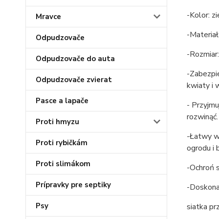
-Kolor: zi
Mravce
-Materiał
Odpudzovače
-Rozmiar:
Odpudzovače do auta
-Zabezpie
Odpudzovače zvierat
kwiaty i 
Pasce a lapače
- Przyjmu
rozwinąć.
Proti hmyzu
-Łatwy w 
Proti rybičkám
ogrodu i 
Proti slimákom
-Ochroń s
Prípravky pre septiky
-Doskonał
Psy
siatka pr