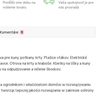
Predĺžili sme dobu na
Vaša spokojnosť je pre
vrátenie tovaru
nás prvoradá
Komentáre
0
 pre kuny, potkany, krty. Plašice vtákov. Elektrické
ravce. Otrova na krty a hraboše. Klietky na líšky a kuny
na odpudzovanie a ničenie škodcov.
aga ogrodnikom i właścicielom domów w rozwiązywaniu
tworząc lepszej jakości rozwiązania w zakresie ochrony