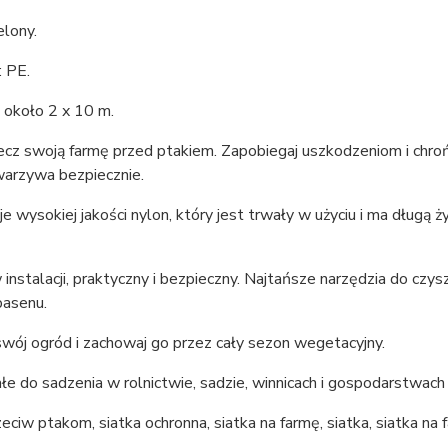
elony.
: PE.
 około 2 x 10 m.
cz swoją farmę przed ptakiem. Zapobiegaj uszkodzeniom i chroń
warzywa bezpiecznie.
je wysokiej jakości nylon, który jest trwały w użyciu i ma długą
instalacji, praktyczny i bezpieczny. Najtańsze narzędzia do czysz
basenu.
wój ogród i zachowaj go przez cały sezon wegetacyjny.
e do sadzenia w rolnictwie, sadzie, winnicach i gospodarstwac
zeciw ptakom, siatka ochronna, siatka na farmę, siatka, siatka na 