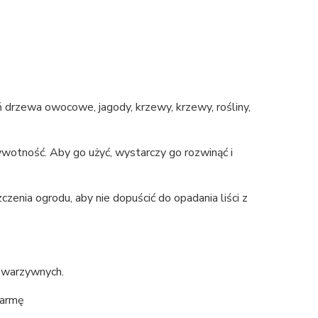
 drzewa owocowe, jagody, krzewy, krzewy, rośliny,
 żywotność. Aby go użyć, wystarczy go rozwinąć i
czenia ogrodu, aby nie dopuścić do opadania liści z
h warzywnych.
farmę