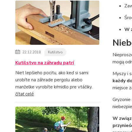
Zaw
Śro
W z
Nieb
22.12.2018
Kutilstvo
Nieprosz
mogą odna
Kutilstvo na záhradu patrí
Niet lepšieho pocitu, ako keď si sami
Myszy i s
urobíte na záhrade pergolu alebo
każdy d
manželke vyrobíte kŕmidlo pre vtáčiky.
miejsce z
čítať celé
Gryzonie
niebezpie
W związk
przynieś