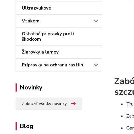
Ultrazvukové
Vtákom
Ostatné prípravky proti
škodcom
Žiarovky a lampy
Prípravky na ochranu rastlín
Zabó
Novinky
szcz
Tru
Zobraziť všetky novinky
Zab
Blog
Cen