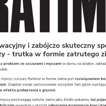
wacyjny i zabójczo skuteczny sp
y - trutka w formie zatrutego zi
sz problem ze szczurami i myszami
w domu, na działce, zakład
odek.
 myszy i szczury Ratimor w formie ziarna jest
rozwiązaniem b
nym
. Znajdzie swoje zastosowanie wszędzie tam gdzie występują
 efektu podejrzenia u gryzoni.
 myszy postrzegają zatrute ziarno jako źródło pokarmu.
Już poje
obójczym
wywołuje u gryzoni
zaburzenia krzepnięcia krwi i k