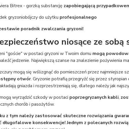
iera Bitrex - gorzką substancję
zapobiegającą przypadkowem
dek gryzoniobójczy do użytku
profesjonalnego
estawie poradnik zwalczania gryzoni!
ezpieczeństwo niosące ze sobą 
eni "goście" w postaci gryzoni w Twoim domu
mogą powodowa
leźć jedzenie. Największą szanse na znalezienie pożywienia ma
zczury mogą się wślizgnąć do pomieszczeń przez najmniejsze sz
ostępny otwór
. Gryzonie potrafią przegryźć się przez styropian
akładają gniazda i rozprzestrzeniają się, dlatego należy jak najsz
 mogą wyrządzić szkody w postaci
poprzegryzanych kabli
,
zos
cznych chorób i pasożytów.
u z tym należy zastosować skuteczne rozwiązania gwaran
ć długofalowe konsekwencje! Jednym z polecanych rozwią