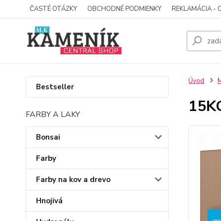
ČASTÉ OTÁZKY
OBCHODNÉ PODMIENKY
REKLAMÁCIA - 
Úvod
M
Bestseller
15K
FARBY A LAKY
Bonsai
Farby
Farby na kov a drevo
Hnojivá