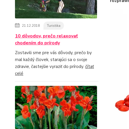
rozprawi
21.12.2018
Turistika
10 dôvodov, prečo relaxovať
chodením do prírody
Zostavili sme pre vás dôvody, prečo by
mal každý človek, starajúci sa o svoje
zdravie, častejšie vyraziť do prírody.
čítať
celé