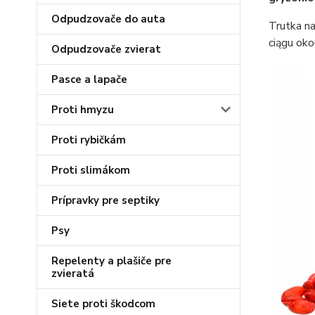
Odpudzovače do auta
Trutka na
ciągu oko
Odpudzovače zvierat
Pasce a lapače
Proti hmyzu
Proti rybičkám
Proti slimákom
Prípravky pre septiky
Psy
Repelenty a plašiče pre
zvieratá
Siete proti škodcom