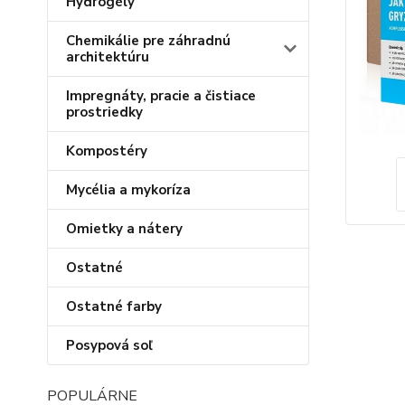
Hydrogély
Chemikálie pre záhradnú
architektúru
Impregnáty, pracie a čistiace
prostriedky
Kompostéry
Mycélia a mykoríza
Omietky a nátery
Ostatné
Ostatné farby
Posypová soľ
POPULÁRNE