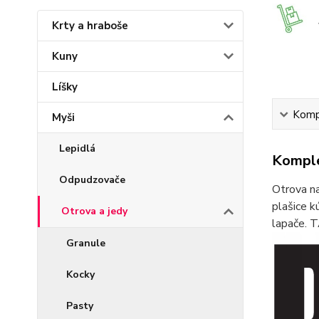
Krty a hraboše
Kuny
Líšky
Kompl
Myši
Lepidlá
Komple
Odpudzovače
Otrova na
plašice k
Otrova a jedy
lapače. 
Granule
Kocky
Pasty