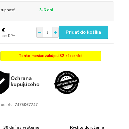
tupnosť
3-6 dni
 €
Pridať do košíka
€
bez DPH
Tento mesiac zakúpili 32 zákazníci.
Ochrana
kupujúcého
roduktu:
7475067747
30 dní na vrátenie
Rýchle doručenie