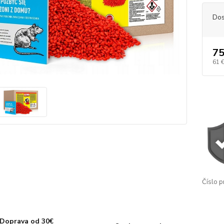
Dos
75
61 
Číslo p
Doprava od 30€