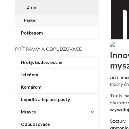
Zrno
Pasce
Potkanom
PRÍPRAVKY A ODPUDZOVAČE
Inno
Hroty, bodce, ostne
mysz
Jeleňom
Jeśli ma
mocny śr
Komárom
Trutka na
Lepidlá a lepiace pasty
skutecz
wywołuje
Mravce
Szczury i
Odpudzovače
gryzoni