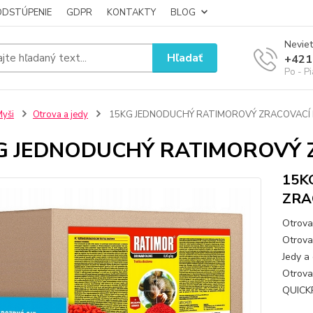
ODSTÚPENIE
GDPR
KONTAKTY
BLOG
Neviet
Hľadať
+421
Po - P
yši
Otrova a jedy
15KG JEDNODUCHÝ RATIMOROVÝ ZRACOVACÍ 
G JEDNODUCHÝ RATIMOROVÝ 
15K
ZRA
Otrova
Otrova 
Jedy a 
Otrova
QUICKP