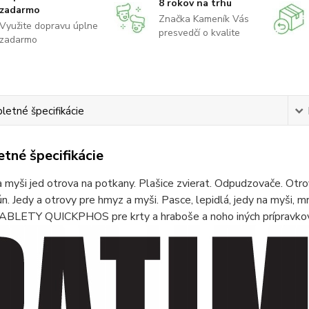
8 rokov na trhu
zadarmo
Značka Kameník Vás
Využite dopravu úplne
presvedčí o kvalite
zadarmo
etné špecifikácie
tné špecifikácie
 myši jed otrova na potkany. Plašice zvierat. Odpudzovače. Otrova
ún. Jedy a otrovy pre hmyz a myši. Pasce, lepidlá, jedy na myši, m
TABLETY QUICKPHOS pre krty a hraboše a noho iných prípravkov 