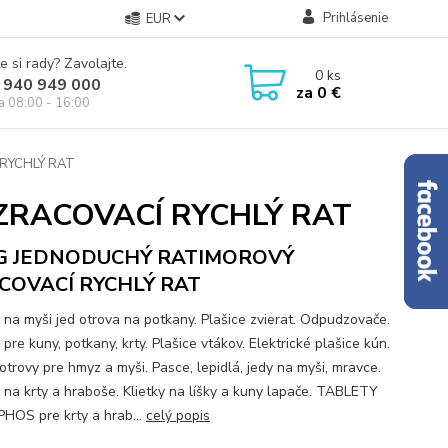
Prihlásenie
EUR
e si rady? Zavolajte.
0
ks
 940 949 000
za
0 €
ia 08:00 - 16:00
RYCHLÝ RAT
ZRACOVACÍ RYCHLÝ RAT
G JEDNODUCHÝ RATIMOROVÝ
COVACÍ RYCHLÝ RAT
 na myši jed otrova na potkany. Plašice zvierat. Odpudzovače.
pre kuny, potkany, krty. Plašice vtákov. Elektrické plašice kún.
otrovy pre hmyz a myši. Pasce, lepidlá, jedy na myši, mravce.
 na krty a hraboše. Klietky na líšky a kuny lapače. TABLETY
HOS pre krty a hrab...
celý popis