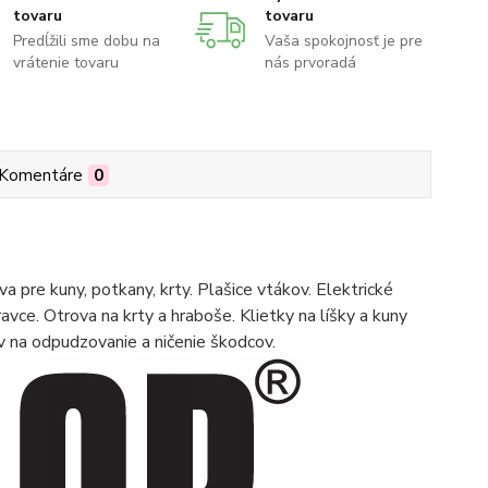
tovaru
tovaru
Predĺžili sme dobu na
Vaša spokojnosť je pre
vrátenie tovaru
nás prvoradá
Komentáre
0
 pre kuny, potkany, krty. Plašice vtákov. Elektrické
ravce. Otrova na krty a hraboše. Klietky na líšky a kuny
na odpudzovanie a ničenie škodcov.