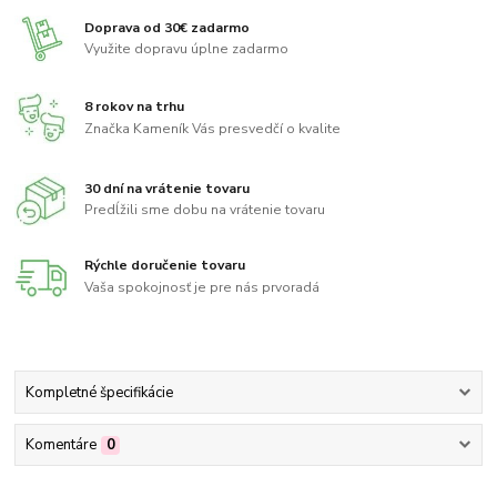
Doprava od 30€ zadarmo
Využite dopravu úplne zadarmo
8 rokov na trhu
Značka Kameník Vás presvedčí o kvalite
30 dní na vrátenie tovaru
Predĺžili sme dobu na vrátenie tovaru
Rýchle doručenie tovaru
Vaša spokojnosť je pre nás prvoradá
Kompletné špecifikácie
Komentáre
0