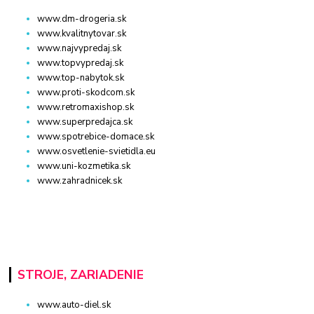
www.dm-drogeria.sk
www.kvalitnytovar.sk
www.najvypredaj.sk
www.topvypredaj.sk
www.top-nabytok.sk
www.proti-skodcom.sk
www.retromaxishop.sk
www.superpredajca.sk
www.spotrebice-domace.sk
www.osvetlenie-svietidla.eu
www.uni-kozmetika.sk
www.zahradnicek.sk
STROJE, ZARIADENIE
www.auto-diel.sk