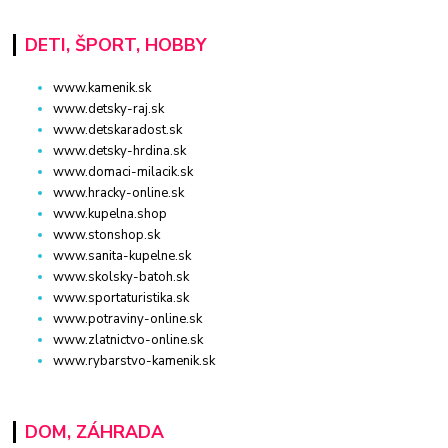
DETI, ŠPORT, HOBBY
www.kamenik.sk
www.detsky-raj.sk
www.detskaradost.sk
www.detsky-hrdina.sk
www.domaci-milacik.sk
www.hracky-online.sk
www.kupelna.shop
www.stonshop.sk
www.sanita-kupelne.sk
www.skolsky-batoh.sk
www.sportaturistika.sk
www.potraviny-online.sk
www.zlatnictvo-online.sk
www.rybarstvo-kamenik.sk
DOM, ZÁHRADA