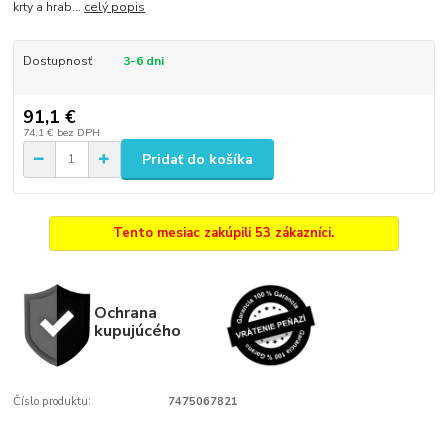
krty a hrab...
celý popis
Dostupnosť
3-6 dni
91,1 €
74,1 €
bez DPH
Pridať do košíka
Tento mesiac zakúpili 53 zákazníci.
Ochrana
kupujúcého
Číslo produktu:
7475067821