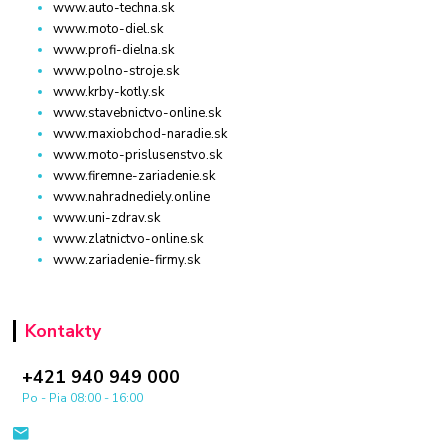
www.auto-techna.sk
www.moto-diel.sk
www.profi-dielna.sk
www.polno-stroje.sk
www.krby-kotly.sk
www.stavebnictvo-online.sk
www.maxiobchod-naradie.sk
www.moto-prislusenstvo.sk
www.firemne-zariadenie.sk
www.nahradnediely.online
www.uni-zdrav.sk
www.zlatnictvo-online.sk
www.zariadenie-firmy.sk
Kontakty
+421 940 949 000
Po - Pia 08:00 - 16:00