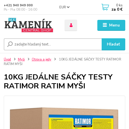
0
ks
+421 940 949 000
EUR
za
0 €
Po - Pia 08:00 - 16:00
Menu
Hľadať
Úvod
Myši
Otrova a jedy
10KG JEDÁLNE SÁČKY TESTY RATIMOR
RATIM MYŠI
10KG JEDÁLNE SÁČKY TESTY
RATIMOR RATIM MYŠI