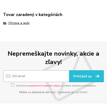
Tovar zaradený v kategóriách
Otrova a jedy
Nepremeškajte novinky, akcie a
zľavy!
Prihlásiť sa
Súhlasím so
spracovaním osobných údajov
za účelom zasielania newslettera.
Môžete sa kedykoľvek odhlásiť. Zasielame raz za 14 dní.