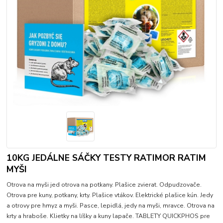
10KG JEDÁLNE SÁČKY TESTY RATIMOR RATIM
MYŠI
Otrova na myši jed otrova na potkany. Plašice zvierat. Odpudzovače.
Otrova pre kuny, potkany, krty. Plašice vtákov. Elektrické plašice kún. Jedy
a otrovy pre hmyz a myši. Pasce, lepidlá, jedy na myši, mravce. Otrova na
krty a hraboše. Klietky na líšky a kuny lapače. TABLETY QUICKPHOS pre