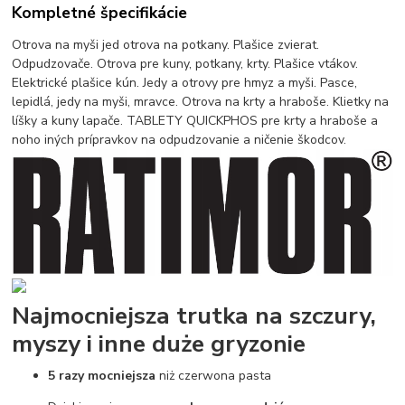
Kompletné špecifikácie
Otrova na myši jed otrova na potkany. Plašice zvierat.
Odpudzovače. Otrova pre kuny, potkany, krty. Plašice vtákov.
Elektrické plašice kún. Jedy a otrovy pre hmyz a myši. Pasce,
lepidlá, jedy na myši, mravce. Otrova na krty a hraboše. Klietky na
líšky a kuny lapače. TABLETY QUICKPHOS pre krty a hraboše a
noho iných prípravkov na odpudzovanie a ničenie škodcov.
Najmocniejsza trutka na szczury,
myszy i inne duże gryzonie
5 razy mocniejsza
niż czerwona pasta