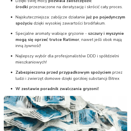
Dzięki swej mocy
pozwala zaoszczędzić
środki
przeznaczone na deratyzację i skrócić cały proces.
Najskuteczniejsza: zabójcze działanie
już po pojedynczym
spożyciu
dzięki wysokiej zawartości brodifakum.
Specjalne aromaty wabiące gryzonie -
szczury i myszy
nie
mogą się oprzeć trutce Ratimor
, nawet jeśli obok mają
inną żywność!
Najlepszy wybór dla profesjonalistów DDD i spółdzielni
mieszkaniowych!
Zabezpieczona przed przypadkowym spożyciem
przez
ludzi i zwierzęt domowe dzięki gorzkiej substancji Bitrex
W zestawie poradnik zwalczania gryzoni!