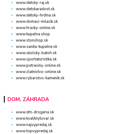
www.detsky-raj.sk
www.detskaradost.sk
www.detsky-hrdina.sk
www.domaci-milacik.sk
www.hracky-online.sk
www.kupelna.shop
www.stonshop.sk
www.sanita-kupelne.sk
www.skolsky-batoh.sk
www.sportaturistika.sk
www.potraviny-online.sk
www.zlatnictvo-online.sk
www.rybarstvo-kamenik.sk
DOM, ZÁHRADA
www.dm-drogeria.sk
www.kvalitnytovar.sk
www.najvypredaj.sk
www.topvypredaj.sk