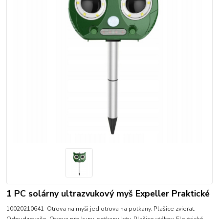
1 PC solárny ultrazvukový myš Expeller Praktické
10020210641 Otrova na myši jed otrova na potkany. Plašice zvierat.