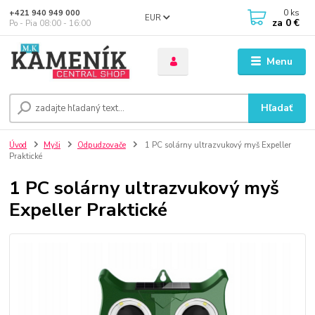
0
ks
+421 940 949 000
EUR
za
0 €
Po - Pia 08:00 - 16:00
Menu
Hľadať
Úvod
Myši
Odpudzovače
1 PC solárny ultrazvukový myš Expeller
Praktické
1 PC solárny ultrazvukový myš
Expeller Praktické