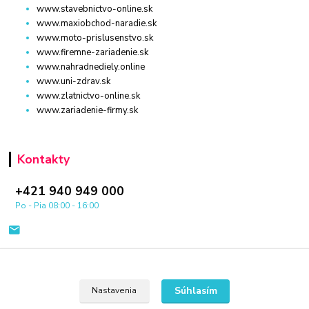
www.stavebnictvo-online.sk
www.maxiobchod-naradie.sk
www.moto-prislusenstvo.sk
www.firemne-zariadenie.sk
www.nahradnediely.online
www.uni-zdrav.sk
www.zlatnictvo-online.sk
www.zariadenie-firmy.sk
Kontakty
+421 940 949 000
Po - Pia 08:00 - 16:00
Súhlasím
Nastavenia