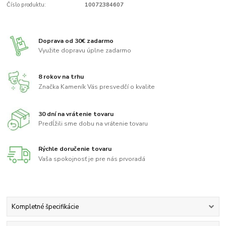
Číslo produktu:
10072384607
Doprava od 30€ zadarmo
Využite dopravu úplne zadarmo
8 rokov na trhu
Značka Kameník Vás presvedčí o kvalite
30 dní na vrátenie tovaru
Predĺžili sme dobu na vrátenie tovaru
Rýchle doručenie tovaru
Vaša spokojnosť je pre nás prvoradá
Kompletné špecifikácie