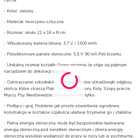
Cecha
- Kolor: zielony.
- Materiał: tworzywo sztuczne.
- Rozmiar: około 22 x 16 x 8 cm.
- Wbudowany bateria litowa: 3,7 V / 1500 mAh
- Polisilikonowe panele słoneczne: 5,5 V 90 mA Poli krzemu
- Unikalny rozmiar kształtu Sowy sprawia, że ​​staje się pięknym
narzędziem do dekoracji ogrodu.
- Odstraszanie szkodników: Emituje potężne ultradźwięki odgłosy
słońca, które straszą Ptaki, Skunksy, Szczury, Koty, Szopy pracze,
Myszy, Psy, Niedźwiedzie, Wiewiórki i nie tylko.
- Podłącz i graj: Podobnie jak proste oświetlenie ogrodowe,
konstrukcja w kształcie szpikulca ułatwia trzymanie go i stabilna.
- Pełna energia słoneczna: może być bezpośrednio ładowana
energią słoneczną pod światłem słonecznym i zbiera energię
słoneczną wysokiej wydajność do pracy w nocy lub w pochmurne,