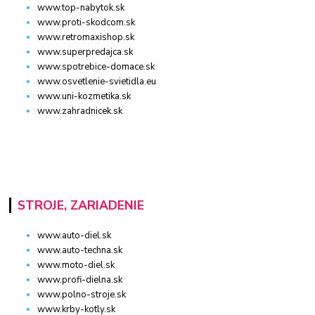
www.top-nabytok.sk
www.proti-skodcom.sk
www.retromaxishop.sk
www.superpredajca.sk
www.spotrebice-domace.sk
www.osvetlenie-svietidla.eu
www.uni-kozmetika.sk
www.zahradnicek.sk
STROJE, ZARIADENIE
www.auto-diel.sk
www.auto-techna.sk
www.moto-diel.sk
www.profi-dielna.sk
www.polno-stroje.sk
www.krby-kotly.sk