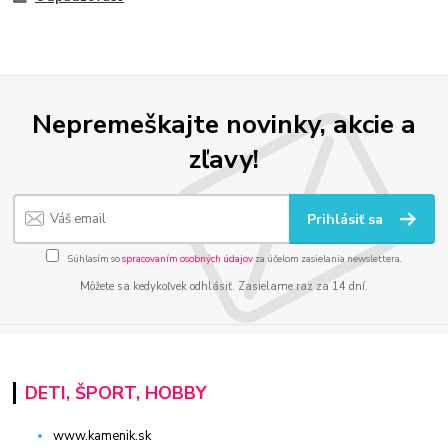
Nepremeškajte novinky, akcie a
zľavy!
Prihlásiť sa
Súhlasím so
spracovaním osobných údajov
za účelom zasielania newslettera.
Môžete sa kedykoľvek odhlásiť. Zasielame raz za 14 dní.
DETI, ŠPORT, HOBBY
www.kamenik.sk