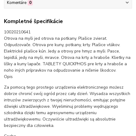
Komentáre
0
Kompletné špecifikácie
10020210641
Otrova na myši jed otrova na potkany. Plašice zvierat.
Odpudzovače. Otrova pre kuny, potkany, krty. Plašice vtákov.
Elektrické plašice kún. Jedy a otrovy pre hmyz a myši. Pasce,
lepidlá, jedy na myši, mravce. Otrova na krty a hraboše. Klietky na
líšky a kuny lapače. TABLETY QUICKPHOS pre krty a hraboše a
noho iných prípravkov na odpudzovanie a ničenie škodcov.
Opis
Za pomocą tego prostego urządzenia elektronicznego możesz
dobrze chronić swój ogród przez cały dzień. Wysadza wszystkich
intruzów zwierzęcych z twojej nieruchomości, emitując potężne
dźwięki ultradźwiękowe. Wyeliminuj problemy wędrującego
szkodnika dzięki temu agresywnemu urządzeniu
ultradźwiękowemu. Oczywiście ultradźwięki są absolutnie
bezpieczny dla człowieka.