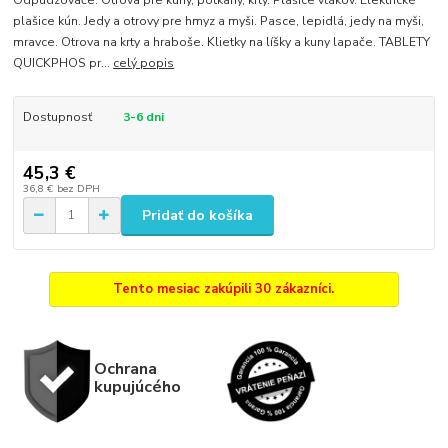
Odpudzovače. Otrova pre kuny, potkany, krty. Plašice vtákov. Elektrické
plašice kún. Jedy a otrovy pre hmyz a myši. Pasce, lepidlá, jedy na myši,
mravce. Otrova na krty a hraboše. Klietky na líšky a kuny lapače. TABLETY
QUICKPHOS pr...
celý popis
Dostupnosť
3-6 dni
45,3 €
36,8 €
bez DPH
Pridať do košíka
Tento mesiac zakúpili 30 zákazníci.
Ochrana
kupujúcého